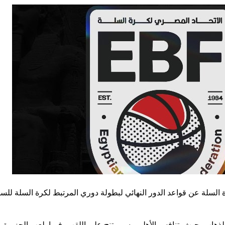
السلة عن قواعد الدور النهائي لبطولة دوري المرتبط لكرة السلة للس
ت الذهاب، حيث يتنافس الأهلي وسبورتنج على اللقب، فيما يلعب الجزير