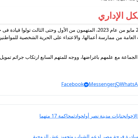
وقال أمر الإحالة، إنه خلال الفترةعام 2020 وحتى 25 مايو من عام 2023، المتهمون من
لعامة من ممارسة أعمالها، والاعتداء على الحرية الشخصية للمواطنين 
 الجماعة مع علمهم باغراضها، ووجه للمتهم السابع ارتكاب جرائم تموي
Facebook
Messenger
WhatsA
لإخوان
جنايات مدينة نصر أول
حوادث
محاكمة 17 متهما