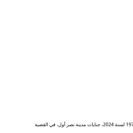
، برئاسة المستشار وجدي عبد المنعم، تأجيل محاكمة 17 متهما، في القضية رقم 19783 لسنة 2024، جنايات مدينة نصر أول، في القضية