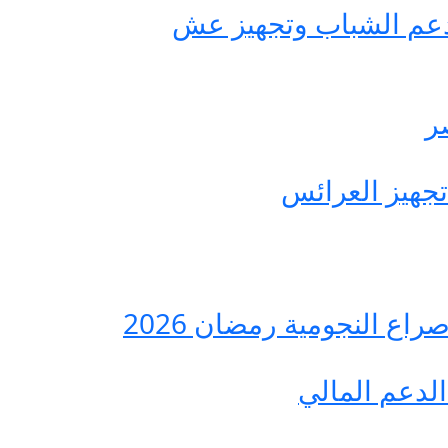
حة مصر لدعم الشباب وتجهيز عش
ع النجومية رمضان 2026
لدعم المالي