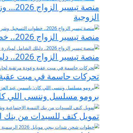
منصة ت
الزوجية
منصة تيسير الزواج 2026.. خطوات التسجيل وشروط مبادرة فرحة مصر
منصة تيسير الزواج 2026.. دليلك الشامل لمبادرة «فرحة مصر» لدعم تجهيز العرائس
تحركات حاسمة في ميت عقبة و
برومو مسلسل وننسى اللي كان:
تمويل كنف للسيدات من بنك ال