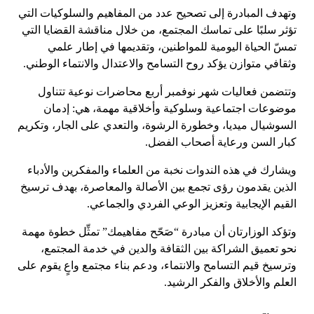
وتهدف المبادرة إلى تصحيح عدد من المفاهيم والسلوكيات التي
تؤثر سلبًا على تماسك المجتمع، من خلال مناقشة القضايا التي
تمسّ الحياة اليومية للمواطنين، وتقديمها في إطار علمي
وثقافي متوازن يؤكد روح التسامح والاعتدال والانتماء الوطني.
وتتضمن فعاليات شهر نوفمبر أربع محاضرات نوعية تتناول
موضوعات اجتماعية وسلوكية وأخلاقية مهمة، هي: إدمان
السوشيال ميديا، وخطورة الرشوة، والتعدي على الجار، وتكريم
كبار السن ورعاية أصحاب الفضل.
ويشارك في هذه الندوات نخبة من العلماء والمفكرين والأدباء
الذين يقدمون رؤى تجمع بين الأصالة والمعاصرة، بهدف ترسيخ
القيم الإيجابية وتعزيز الوعي الفردي والجماعي.
وتؤكد الوزارتان أن مبادرة “صَحّح مفاهيمك” تمثِّل خطوة مهمة
نحو تعميق الشراكة بين الثقافة والدين في خدمة المجتمع،
وترسيخ قيم التسامح والانتماء، ودعم بناء مجتمع واعٍ يقوم على
العلم والأخلاق والفكر الرشيد.