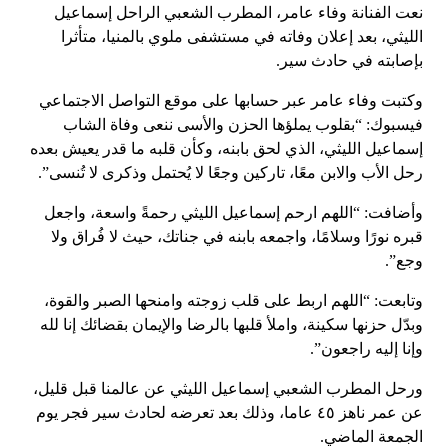
نعت الفنانة وفاء عامر، المطرب الشعبي الراحل إسماعيل
الليثي،
بعد إعلان وفاته في مستشفى ملوي بالمنيا، متأثرا
بإصابته في حادث سير.
وكتبت وفاء عامر عبر حسابها على موقع التواصل الاجتماعي
فيسبوك: “بقلوب يملؤها الحزن والأسى ننعى وفاة الشاب
إسماعيل الليثي، الذي لحق بابنه، وكأن قلبه ما قدر يعيش بعده
رحل الأب والابن معًا، تاركين وجعًا لا يُحتمل وذكرى لا تُنسى”.
وأضافت: “اللهم ارحم إسماعيل الليثي رحمةً واسعة، واجعل
قبره نورًا وسلامًا، واجمعه بابنه في جناتك، حيث لا فُراق ولا
وجع”.
وتابعت: “اللهم اربط على قلب زوجته وامنحها الصبر والقوة،
وبدّل حزنها سكينة، واملأ قلبها بالرضا والإيمان بقضائك إنا لله
وإنا إليه راجعون”.
ورحل المطرب الشعبي إسماعيل الليثي عن عالمنا قبل قليل،
عن عمر ناهز ٤٥ عاما، وذلك بعد تعرضه لحادث سير فجر يوم
الجمعة الماضي.