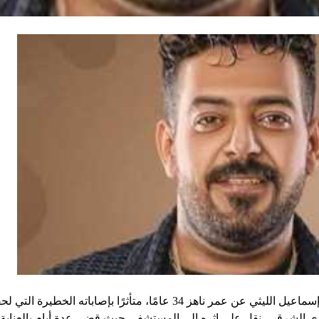
تُوفي اليوم الفنان المطرب إسماعيل الليثي عن عمر ناهز 34 عامًا، متأثرًا 
 الشرقي، نقل على إثره إلى المستشفى حيث قضى عدة أيام بالعناية 