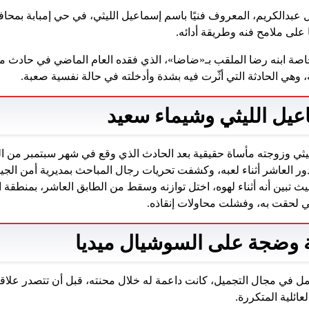
عبدالكريم، المعروف فنيًا باسم إسماعيل الليثي، في حي إمبابة بمح
ا على ملامح فنه وطريقة أدائه.
خاصة ابنه رضا الملقب بـ«ضاضا»، الذي فقده العام الماضي في حادث
، وهي الحادثة التي أثّرت فيه بشدة وأدخلته في حالة نفسية صعبة.
عيل الليثي وشيماء سعيد
يثي وزوجته مأساة حقيقية بعد الحادث الذي وقع في شهر سبتمبر من 
ر العاشر أثناء لعبه، وكشفت تحريات رجال المباحث بمديرية أمن الجي
عمر 9 سنوات، حيث تبين أنه أثناء لهوه، اختل توازنه وسقط من الطابق العاشر، بمنطقة
تي لحقت به، وفشلت محاولات إنقاذه.
 وضجة على السوشيال ميديا
مل في مجال التجميل، كانت داعمة له خلال محنته، قبل أن تتصدر علاقت
ائلية المتكررة.