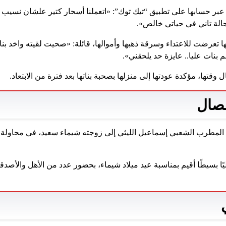
 عبر حسابها على تطبيق “تيك توك”: «اتعملنا أسحار كتير علشان نسي
الة تاني في حياتي خالص».
تعرضت للاعتداء وسرقة ذهبها وأموالها، قائلة: «صحيت لقيته واخد بن
وقتها، مؤكدة عودتها إلى منزلها بصحبة بناتها بعد فترة من الابتعاد.
فصال
 المطرب الشعبي إسماعيل الليثي إلى زوجته شيماء سعيد، في محاولة لا
ليًا بسيطًا أقيم بمناسبة عيد ميلاد شيماء، بحضور عدد من الأهل والأص