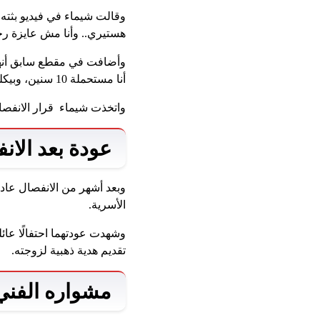
وقالت شيماء في فيديو بثته
هستيري.. وأنا مش عايزة رج
وأضافت في مقطع سابق أنها 
أنا مستحملة 10 سنين، وبيكلم بنات عليا.. عايزة حد يلحقني».
واتخذت شيماء قرار الانفصال 
عودة بعد الان
وبعد أشهر من الانفصال عاد
الأسرية.
وشهدت عودتهما احتفالًا عائ
تقديم هدية ذهبية لزوجته.
مشواره الفني