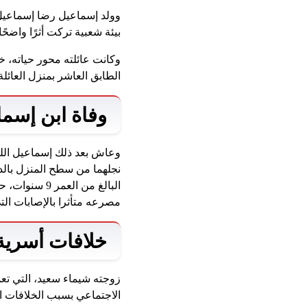
وولد إسماعيل رضا إسماعيل 
بيئة شعبية تركت أثرًا واضحً
وكانت عائلته محور حياته، 
الطابق العاشر بمنزل العائلة
وفاة ابن إسما
وعاش بعد ذلك إسماعيل الل
نجلهما من سطح المنزل بالدو
البالغ من ال
مصرعه متأثرا بالإصابات ال
خلافات أسرية
زوجته شيماء سعيد، التي تع
الاجتماعي بسبب الخلافات الع