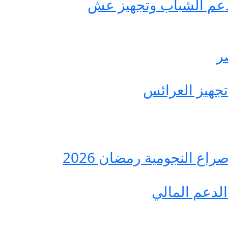
حة مصر لدعم الشباب وتجهيز عش
ع النجومية رمضان 2026
لدعم المالي