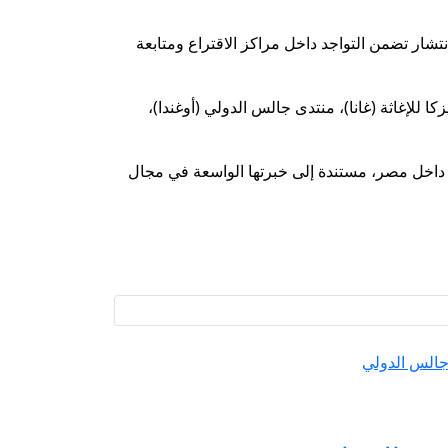
ة خلال المرحلة الثانية، وذلك وفق خطة انتشار تضمن التواجد داخل مراكز الاقتراع ومتابعة
بع منظمات دولية، وهي: مؤسسة إليزكا للإغاثة (غانا)، منتدى جالس الدولي (أوغندا)،
 داخل مصر، مستندة إلى خبرتها الواسعة في مجال
جالس الدولي