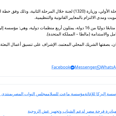
وتستهدف البعثة زيارة (720) لجنة انتخابية خلال المرحلة الأولي، وزيارة (1320) لجن
ويت ومدى الالتزام بالمعايير القانونية والتنظيمية.
جدير بالذكر، أن “ائتلاف نزاهة” يُضم في تشكيله (34) متابعًا دوليًا من 16 دولة، يمثلون أر
مل والاستدامة (مالطا – المملكة المتحدة).
، بصفتها الشريك المحلي المعتمد، الإشراف على تنسيق أعمال البعثة
Facebook
Messenger
WhatsA
سة إليزكا للإغاثة
مؤسسة ماعت للسلام
مجلس النواب المصري
منتدى 