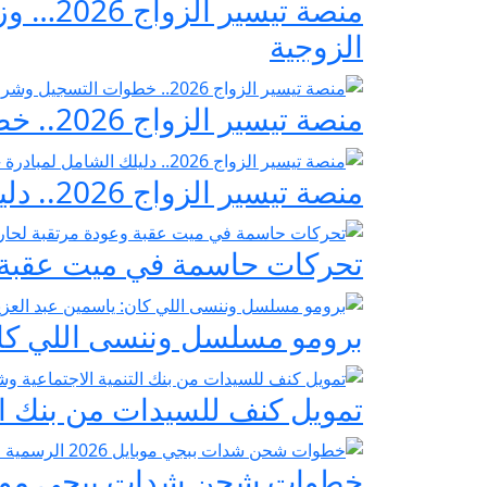
منصة ت
الزوجية
منصة تيسير الزواج 2026.. خطوات التسجيل وشروط مبادرة فرحة مصر
منصة تيسير الزواج 2026.. دليلك الشامل لمبادرة «فرحة مصر» لدعم تجهيز العرائس
تحركات حاسمة في ميت عقبة و
برومو مسلسل وننسى اللي كان:
تمويل كنف للسيدات من بنك ال
خطوات شحن شدات ببجي موبايل 2026 الرسمية عبر