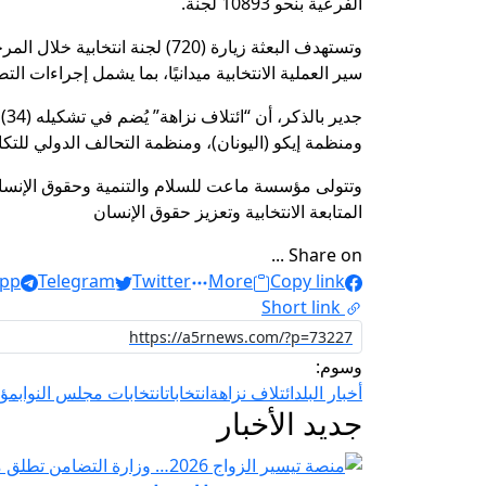
الفرعية بنحو 10893 لجنة.
سير العملية الانتخابية ميدانيًا، بما يشمل إجراءات التص
ومنظمة إيكو (اليونان)، ومنظمة التحالف الدولي للتكا
وتتولى مؤسسة ماعت للسلام والتنمية وحقوق الإنسان
المتابعة الانتخابية وتعزيز حقوق الإنسان
Share on ...
pp
Telegram
Twitter
More
Copy link
Short link
وسوم:
أخبار البلد
ائتلاف نزاهة
انتخابات
انتخابات مجلس النواب
مؤس
جديد الأخبار