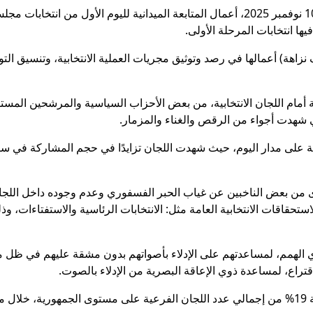
اختتمت البعثة الدولية لـ “ائتلاف نزاهة” اليوم الإثنين 10 نوفمبر 2025، أعمال المتابعة ال
ف نزاهة) أعمالها في رصد وتوثيق مجريات العملية الانتخابية، وتنسيق ا
ية أمام اللجان الانتخابية، من بعض الأحزاب السياسية والمرشحين المست
ي شهدت أجواء من الرقص والغناء والمزمار.
ة على مدار اليوم، حيث شهدت اللجان تزايدًا في حجم المشاركة في سا
وى من بعض الناخبين عن غياب الحبر الفسفوري وعدم وجوده داخل اللجان، 
لاستحقاقات الانتخابية العامة مثل: الانتخابات الرئاسية والاستفتاءات،
وي الهمم، لمساعدتهم على الإدلاء بأصواتهم بدون مشقة عليهم في ظل 
قتراع، لمساعدة ذوي الإعاقة البصرية من الإدلاء بالصوت.
وتسعى البعثة، وفقًا لحجمها وعدد أعضائها، إلى تغطية 19% من إجمالي عدد اللجان الفرعية على مستوى