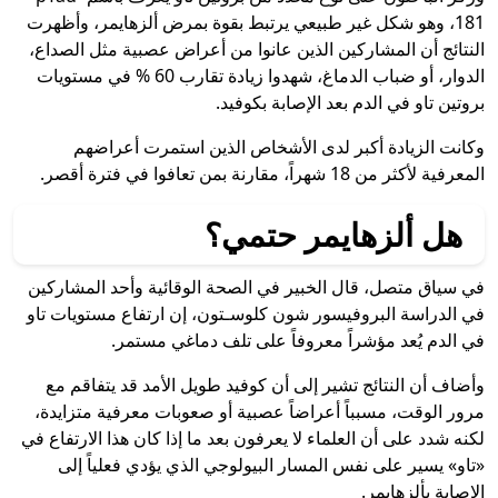
181، وهو شكل غير طبيعي يرتبط بقوة بمرض ألزهايمر، وأظهرت
النتائج أن المشاركين الذين عانوا من أعراض عصبية مثل الصداع،
الدوار، أو ضباب الدماغ، شهدوا زيادة تقارب 60 % في مستويات
بروتين تاو في الدم بعد الإصابة بكوفيد.
وكانت الزيادة أكبر لدى الأشخاص الذين استمرت أعراضهم
المعرفية لأكثر من 18 شهراً، مقارنة بمن تعافوا في فترة أقصر.
هل ألزهايمر حتمي؟
في سياق متصل، قال الخبير في الصحة الوقائية وأحد المشاركين
في الدراسة البروفيسور شون كلوسـتون، إن ارتفاع مستويات تاو
في الدم يُعد مؤشراً معروفاً على تلف دماغي مستمر.
وأضاف أن النتائج تشير إلى أن كوفيد طويل الأمد قد يتفاقم مع
مرور الوقت، مسبباً أعراضاً عصبية أو صعوبات معرفية متزايدة،
لكنه شدد على أن العلماء لا يعرفون بعد ما إذا كان هذا الارتفاع في
«تاو» يسير على نفس المسار البيولوجي الذي يؤدي فعلياً إلى
الإصابة بألزهايمر.