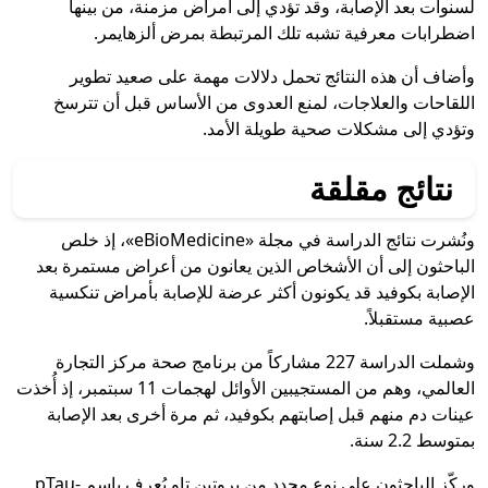
لسنوات بعد الإصابة، وقد تؤدي إلى أمراض مزمنة، من بينها
اضطرابات معرفية تشبه تلك المرتبطة بمرض ألزهايمر.
وأضاف أن هذه النتائج تحمل دلالات مهمة على صعيد تطوير
اللقاحات والعلاجات، لمنع العدوى من الأساس قبل أن تترسخ
وتؤدي إلى مشكلات صحية طويلة الأمد.
نتائج مقلقة
ونُشرت نتائج الدراسة في مجلة «eBioMedicine»، إذ خلص
الباحثون إلى أن الأشخاص الذين يعانون من أعراض مستمرة بعد
الإصابة بكوفيد قد يكونون أكثر عرضة للإصابة بأمراض تنكسية
عصبية مستقبلاً.
وشملت الدراسة 227 مشاركاً من برنامج صحة مركز التجارة
العالمي، وهم من المستجيبين الأوائل لهجمات 11 سبتمبر، إذ أُخذت
عينات دم منهم قبل إصابتهم بكوفيد، ثم مرة أخرى بعد الإصابة
بمتوسط 2.2 سنة.
وركّز الباحثون على نوع محدد من بروتين تاو يُعرف باسم pTau-