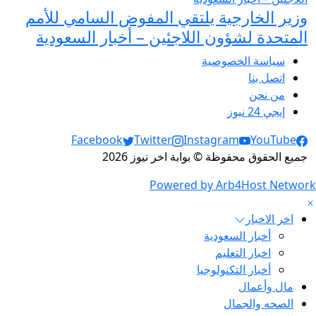
وزير الخارجية يلتقي المفوض السامي للأمم
المتحدة لشؤون اللاجئين – أخبار السعودية
سياسة الخصوصية
اتصل بنا
من نحن
إيجي 24 نيوز
Social Links
Facebook
Twitter
Instagram
YouTube
جميع الحقوق محفوظة © بوابة اخر نيوز 2026
Powered by Arb4Host Network
اخر الاخبار
أخبار السعودية
اخبار التعليم
أخبار التكنولوجيا
مال وأعمال
الصحه والجمال