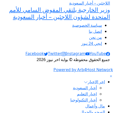
وزير الخارجية يلتقي المفوض السامي للأمم
المتحدة لشؤون اللاجئين – أخبار السعودية
سياسة الخصوصية
اتصل بنا
من نحن
إيجي 24 نيوز
Social Links
Facebook
Twitter
Instagram
YouTube
جميع الحقوق محفوظة © بوابة اخر نيوز 2026
Powered by Arb4Host Network
اخر الاخبار
أخبار السعودية
اخبار التعليم
أخبار التكنولوجيا
مال وأعمال
الصحه والجمال