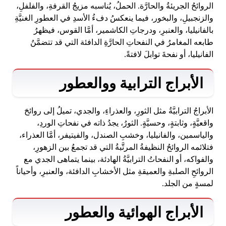
الروائحُ الجريئةُ والحارَّة. الحملُ، يُناسبه مزيجُ القرفةِ، والفلفلِ،
والزنجبيلِ، والبخور، فيما ينعكسُ دفءُ الأسدِ في العطورِ الغنيَّةِ
بالفانيليا، والعنبرِ، ودرجاتِ الكاشمير، أمَّا القوس، فيظهرُ
طابعه المغامرُ في النفحاتِ الحارَّةِ الدافئة التي قد تتضمَّنُ
الفانيليا، أو نفحةَ توابلَ لافتةً.
الأبراج الترابية ووالعطور
الأبراجُ الترابيَّةُ مثل الثورِ، والعذراءِ، والجدي، تميلُ إلى روائحَ
واقعيَّةٍ، وثابتةٍ، وحسيَّةٍ. الثورُ، يجدُ ذاته في نفحاتِ الوردِ،
والياسمين، والفانيليا، وخشبِ الصندل، والفيتيفر، أمَّا العذراء،
فتلائمه الروائحُ النظيفةُ المرتَّبةُ التي قد تجمعُ بين الزهورِ،
والفواكه، أو النفحاتُ الترابيَّةُ الهادئة، بينما يتماهى الجدي مع
الروائحِ الصلبةِ والعميقةِ مثل الأخشابِ الدافئة، والعنبرِ، وأحياناً
لمسةٍ من الجلد.
الأبراج الهوائية والعطور