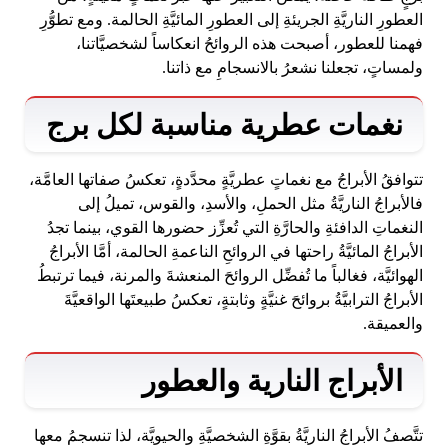
العطورِ الناريَّةِ الجريئةِ إلى العطورِ المائيَّةِ الحالمة. ومع تطوُّرِ
فهمنا للعطور، أصبحت هذه الروائحُ انعكاساً لشخصيَّاتنا،
ولمساتٍ، تجعلنا نشعرُ بالانسجامِ مع ذاتنا.
نغمات عطرية مناسبة لكل برج
تتوافقُ الأبراجُ مع نغماتٍ عطريَّةٍ محدَّدةٍ، تعكسُ صفاتها العامَّة،
فالأبراجُ الناريَّةُ مثل الحملِ، والأسدِ، والقوس، تميلُ إلى
النغماتِ الدافئةِ والحارَّةِ التي تُعزِّز حضورها القوي، بينما تجدُ
الأبراجُ المائيَّةُ راحتها في الروائحِ الناعمةِ الحالمة، أمَّا الأبراجُ
الهوائيَّة، فغالباً ما تُفضِّل الروائحَ المنعشةَ والمرنة، فيما ترتبطُ
الأبراجُ الترابيَّةُ بروائحَ غنيَّةٍ وثابتةٍ، تعكسُ طبيعتَها الواقعيَّةَ
والعميقة.
الأبراج النارية والعطور
تتَّصفُ الأبراجُ الناريَّةُ بقوَّةِ الشخصيَّةِ والحيويَّة، لذا تنسجمُ معها