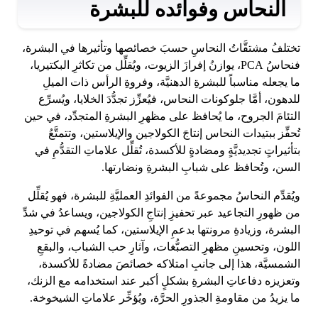
النحاس وفوائده للبشرة
تختلفُ مشتقَّاتُ النحاسِ حسبَ خصائصها وتأثيرها في البشرة،
فنحاسُ PCA، يوازنُ إفرازَ الزيوت، ويُقلِّل من تكاثرِ البكتيريا،
ما يجعله مناسباً للبشرةِ الدهنيَّة، وفروةِ الرأس ذات الميلِ
للدهون، أمَّا جلوكونات النحاس، فيُعزِّز تجدُّدَ الخلايا، ويُسرِّع
التئامَ الجروح، ما يُحافظ على مظهرِ البشرةِ المتجدِّد، في حين
تُحفِّز ببتيدات النحاس إنتاجَ الكولاجين والإيلاستين، وتتمتَّعُ
بتأثيراتٍ تجديديَّةٍ ومضادةٍ للأكسدة، تُقلِّل علاماتِ التقدُّمِ في
السن، وتُحافظ على شبابِ البشرةِ ونضارتها.
ويُقدِّم النحاسُ مجموعةً من الفوائدِ العمليَّةِ للبشرة، فهو يُقلِّل
من ظهورِ التجاعيد عبر تحفيزِ إنتاجِ الكولاجين، ويساعدُ في شدِّ
البشرة، وزيادةِ مرونتها بدعمِ الإيلاستين، كما يُسهم في توحيدِ
اللون، وتحسينِ مظهرِ التصبُّغات، وآثارِ حب الشباب، والبقعِ
الشمسيَّة، هذا إلى جانبِ امتلاكه خصائصَ مضادةً للأكسدة،
وتعزيزه دفاعاتِ البشرةِ بشكلٍ أكبر عند استخدامه مع الزنك،
ما يزيدُ من مقاومةِ الجذورِ الحرَّة، ويُؤخِّر علاماتِ الشيخوخة.