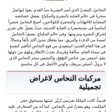
النحاسُ، المعدنُ الذي أسرَ البشريةَ منذُ القدمِ، يعودُ ليواصلَ
سحرهُ في عالمِ العنايةِ بالبشرةِ والمكياجِ. بفضلِ خصائصهِ
المضادةِ للالتهاباتِ والمحفزةِ للكولاجينِ، أصبحَ النحاسُ عنصراً
أساسياً في مستحضراتِ العنايةِ الحديثةِ، حيثُ يعملُ على تعزيزِ
إشراقِ البشرةِ ومرونتها. وفي عالمِ المكياجِ، يضيفُ النحاسُ
لمسةً من الدفءِ والبريقِ، مما يجعلكِ تبدينَ أكثرَ تألقاً وجمالاً.
في هذا العامِ الجديدِ، استفيدي من قوةِ النحاسِ لتألقي كنجمةٍ
في سماءِ العامِ، متألقةً وفريدةً، تجذبُ الأنظارَ وتلهمُ من حولها
بثقةٍ. اجمعي بينَ عناصرِ التوّهجِ، واكتشفي سحرَ النحاسِ الذي
لا يزولُ. أضيئي ببريقكِ، وكوني الأجملَ في كلِ مناسبةٍ.
مركبات النحاس لاغراض
تجميلية
قديماً، كانت الملكةُ نفرتيتي تُزيِّن عينَيها بمسحوقِ حجر
الملكيت، وهو معدنٌ غني بالنحاس، كما أنه من المتعارفِ عليه