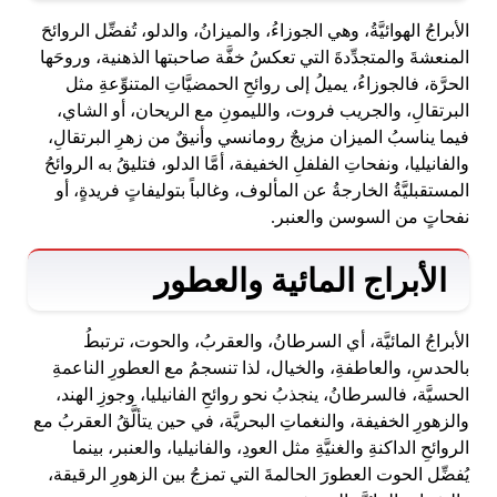
الأبراجُ الهوائيَّةُ، وهي الجوزاءُ، والميزانُ، والدلو، تُفضِّل الروائحَ
المنعشةَ والمتجدِّدةَ التي تعكسُ خفَّة صاحبتها الذهنية، وروحَها
الحرَّة، فالجوزاءُ، يميلُ إلى روائحِ الحمضيَّاتِ المتنوِّعةِ مثل
البرتقالِ، والجريب فروت، والليمونِ مع الريحان، أو الشاي،
فيما يناسبُ الميزان مزيجٌ رومانسي وأنيقٌ من زهرِ البرتقالِ،
والفانيليا، ونفحاتِ الفلفلِ الخفيفة، أمَّا الدلو، فتليقُ به الروائحُ
المستقبليَّةُ الخارجةُ عن المألوف، وغالباً بتوليفاتٍ فريدةٍ، أو
نفحاتٍ من السوسن والعنبر.
الأبراج المائية والعطور
الأبراجُ المائيَّة، أي السرطانُ، والعقربُ، والحوت، ترتبطُ
بالحدسِ، والعاطفةِ، والخيال، لذا تنسجمُ مع العطورِ الناعمةِ
الحسيَّة، فالسرطانُ، ينجذبُ نحو روائحِ الفانيليا، وجوزِ الهند،
والزهورِ الخفيفة، والنغماتِ البحريَّة، في حين يتألَّقُ العقربُ مع
الروائحِ الداكنةِ والغنيَّةِ مثل العودِ، والفانيليا، والعنبر، بينما
يُفضِّل الحوت العطورَ الحالمةَ التي تمزجُ بين الزهورِ الرقيقة،