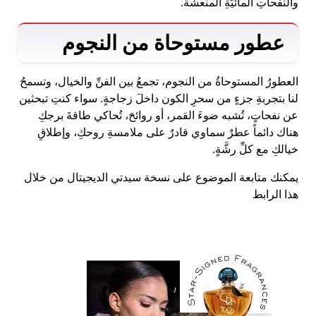
والنفحاتِ المائيَّةِ المنعشة.
عطور مستوحاة من النجوم
العطورُ المستوحاةُ من النجوم، تجمعُ بين الفنِّ والخيال، وتسمحُ
لنا بتجربةِ جزءٍ من سحرِ الكون داخلَ زجاجةٍ. سواء كنتِ تبحثين
عن نفحاتٍ، تُشبه ضوءَ القمر، أو روائحَ، تُحاكي طاقةَ برجكِ
هناك دائماً عطرٌ سماوي قادرٌ على ملامسةِ روحكِ، وإطلاقِ
خيالكِ مع كلِّ رشَّةٍ.
يمكنك متابعة الموضوع على نسخة سيدتي الديجيتال من خلال
هذا الرابط