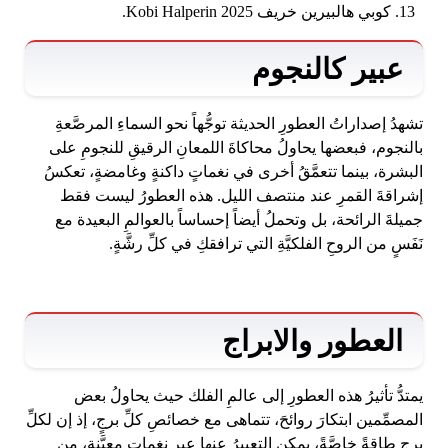
كوبي هالبيرين خريف 2025 Kobi Halperin.
عبير كالنجوم
تشهدُ إصداراتُ العطورِ الحديثة توجُّهاً نحو السماءِ المرصَّعةِ
بالنجوم، فبعضها يحاولُ محاكاةَ اللمعانِ الرقيقِ للنجومِ على
البشرة، بينما تتعمَّقُ أخرى في نغماتٍ داكنةٍ وغامضةٍ، تعكسُ
إشراقةَ القمرِ عند منتصف الليل. هذه العطورُ ليست فقط
جميلةَ الرائحة، بل وتحملُ أيضاً إحساساً بالعوالمِ البعيدة مع
نَفَسٍ من الروحِ الفلكيَّةِ التي ترافقكِ في كلِّ رشَّةٍ.
العطور والابراج
يمتدُّ تأثيرُ هذه العطورِ إلى عالمِ الفلك حيث يحاولُ بعض
المصمِّمين ابتكارَ روائحَ، تتماهى مع خصائصِ كلِّ برجٍ، إذ إن لكلِّ
برجٍ طاقةً خاصَّةً، يمكن التعبيرُ عنها عبر نغماتٍ معيَّنةٍ، من