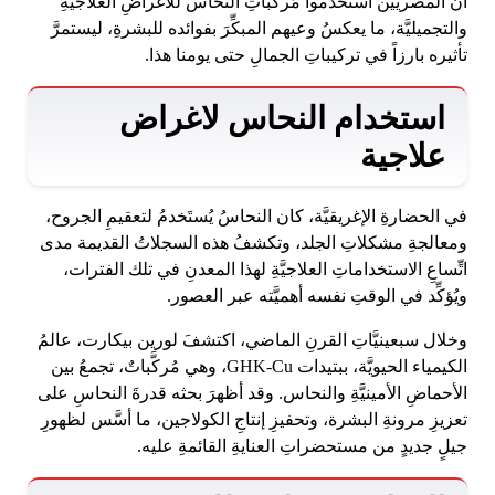
أن المصريين استخدموا مُركَّباتِ النحاس للأغراضِ العلاجيَّةِ
والتجميليَّة، ما يعكسُ وعيهم المبكِّرَ بفوائده للبشرةِ، ليستمرَّ
تأثيره بارزاً في تركيباتِ الجمالِ حتى يومنا هذا.
استخدام النحاس لاغراض
علاجية
في الحضارةِ الإغريقيَّة، كان النحاسُ يُستَخدمُ لتعقيمِ الجروح،
ومعالجةِ مشكلاتِ الجلد، وتكشفُ هذه السجلاتُ القديمة مدى
اتِّساعِ الاستخداماتِ العلاجيَّةِ لهذا المعدنِ في تلك الفترات،
ويُؤكِّد في الوقتِ نفسه أهميَّته عبر العصور.
وخلال سبعينيَّاتِ القرنِ الماضي، اكتشفَ لورين بيكارت، عالمُ
الكيمياء الحيويَّة، ببتيدات GHK-Cu، وهي مُركَّباتٌ، تجمعُ بين
الأحماضِ الأمينيَّةِ والنحاس. وقد أظهرَ بحثه قدرةَ النحاسِ على
تعزيزِ مرونةِ البشرة، وتحفيزِ إنتاجِ الكولاجين، ما أسَّس لظهورِ
جيلٍ جديدٍ من مستحضراتِ العنايةِ القائمةِ عليه.