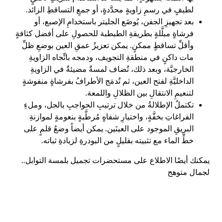
لطيفٍ في رسمِ زاويةٍ محدَّدةٍ، أو جمعِ التساقطِ الزائد.
بعد تجهيزِ الجفن، يُوضَع الجليتر باستخدامِ الإصبع، أو
فرشاةٍ مبلَّلةٍ بطريقةِ الطبطبة للحصولِ على أفضل كثافةٍ
وأقلِّ تساقطٍ ممكنٍ. يمكن تعزيزُ عمقِ العين بوضعِ ظلِّ
مات داكنٍ في منطقةِ التجويف، ودمجه باتِّجاه الزاويةِ
الخارجيَّة، وبعد ذلك، تُضاف لمسةٌ مضيئةٌ في الزاويةِ
الداخليَّةِ لفتح العين، ثم تُدمَج الأطرافُ بفرشاةٍ منفوشةٍ
لتنعيمِ الانتقالِ بين الظلالِ واللمعة.
تكتملُ الإطلالةُ من خلال ترتيبِ الحواجبِ بالجل، وملءِ
الفراغاتِ بخفَّةٍ، واختيارِ شفاهٍ مُرطَّبةٍ بنعومةٍ لموازنةِ
البريقِ الموجود على العينَين. يمكن أيضاً وضعُ قلمٍ على
خطِّ الماء مع تثبيته بقليلٍ من البودرةِ لزيادةِ ثباته.
يمكنك أيضًا الاطلاع على مستحضرات تجميل بلمسة التوابل..
لجمال متوهج