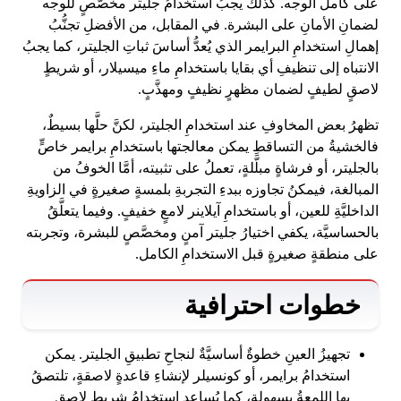
على كامل الوجه. كذلك يجبُ استخدامُ جليتر مخصَّصٍ للوجه
لضمانِ الأمانِ على البشرة. في المقابل، من الأفضلِ تجنُّبُ
إهمالِ استخدامِ البرايمر الذي يُعدُّ أساسَ ثباتِ الجليتر، كما يجبُ
الانتباه إلى تنظيفِ أي بقايا باستخدامِ ماءِ ميسيلار، أو شريطٍ
لاصقٍ لطيفٍ لضمان مظهرٍ نظيفٍ ومهذَّبٍ.
تظهرُ بعض المخاوفِ عند استخدامِ الجليتر، لكنَّ حلَّها بسيطٌ،
فالخشيةُ من التساقطِ يمكن معالجتها باستخدامِ برايمر خاصٍّ
بالجليتر، أو فرشاةٍ مبلَّلةٍ، تعملُ على تثبيته، أمَّا الخوفُ من
المبالغة، فيمكنُ تجاوزه ببدءِ التجربةِ بلمسةٍ صغيرةٍ في الزاويةِ
الداخليَّةِ للعين، أو باستخدامِ آيلاينر لامعٍ خفيفٍ. وفيما يتعلَّقُ
بالحساسيَّة، يكفي اختيارُ جليتر آمنٍ ومخصَّصٍ للبشرة، وتجربته
على منطقةٍ صغيرةٍ قبل الاستخدامِ الكامل.
خطوات احترافية
تجهيزُ العينِ خطوةٌ أساسيَّةٌ لنجاحِ تطبيقِ الجليتر. يمكن
استخدامُ برايمر، أو كونسيلر لإنشاءِ قاعدةٍ لاصقةٍ، تلتصقُ
بها اللمعةُ بسهولةٍ، كما يُساعد استخدامُ شريطٍ لاصقٍ