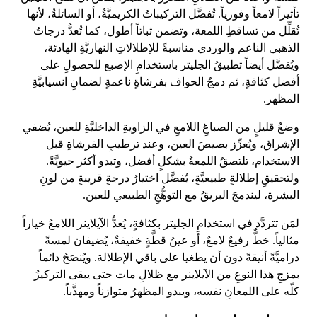
تأثيراً لامعاً وفورياً. تُفضَّل التركيباتُ الكريميَّةُ، أو السائلةُ، لأنها
تُقلِّل من تساقطِ اللمعة، وتضمن ثباتاً أطول، كما تُعدُّ درجاتُ
الذهبي الناعم والوردي مناسبةً للإطلالاتِ النهاريَّةِ الهادئة،
ويُفضَّل أيضاً تطبيقُ الجليتر باستخدامِ الإصبع للحصولِ على
أفضل كثافةٍ، ثم دمجُ الحواف بفرشاةٍ ناعمةٍ لضمانِ انسيابيَّةِ
المظهر.
وضعُ قليلٍ من الصباغِ اللامعِ في الزاويةِ الداخليَّةِ للعين، يُضفي
الإشراق، ويُعزِّز بصيصَ العين، وعند ترطيبِ الفرشاةِ قبل
الاستخدام، تلتصقُ اللمعةُ بشكلٍ أفضل، وتبدو أكثر حيويَّةً.
ولتحقيقِ إطلالةٍ طبيعيَّةٍ، يُفضَّل اختيارُ درجةٍ قريبةٍ من لونِ
البشرة، ليندمجَ البريقُ مع التوهُّجِ الطبيعي للعين.
لمَن تتردَّد في استخدامِ الجليتر بكثافةٍ، يُعدُّ الآيلاينر اللامعُ خياراً
مثالياً. خطٌّ رفيعٌ لامعٌ، أو عينُ قطَّةٍ خفيفةٌ، يُضيفان لمسةً
دراميَّةً أنيقةً دون أن يطغيا على باقي الإطلالة. ويُنصَحُ دائماً
بمزجِ هذا النوعِ من الآيلاينر مع ظلالِ مات حتى يبقى التركيزُ
كلّه على اللمعانِ نفسه، ويبدو المظهرُ متوازناً ومهذَّباً.