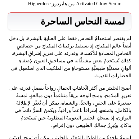
Activated Glow Serum من هايردوز Higherdose.
لمسة النحاس الساحرة
لم يقتصر استخدامُ النحاسِ فقط على العنايةِ بالبشرة، بل دخل
أيضاً عالمَ المكياج، إذ تستفيدُ تركيباتُ المكياج من خصائصِ
النحاسِ المضادةِ للأكسدة، وقدرته على تعزيزِ إشراقِ البشرة.
كذلك تُستَخدمُ بعض مشتقَّاته في مساحيقِ العيون لإضفاءِ
ألوانٍ معدنيَّةٍ طبيعيَّةٍ مستوحاةٍ من الملكيت الذي استُعمِل في
الحضاراتِ القديمة.
أصبح الجليتر من أكثر اتِّجاهاتِ الجمالِ رواجاً بفضلِ قدرته على
تعزيزِ الملامح، ومنحِ الوجه بريقاً متناغماً دون مبالغةٍ. لمسةٌ
صغيرةٌ على الجفنِ، والخدِّ، والشفاه، يمكن أن تُغيِّر الإطلالةَ
بالكامل، وتمنحها إشراقاً ناعماً وراقياً. ويكمنُ السرُّ دائماً في
التوازن، إذ يمنحكِ الجليتر النعومةَ المطلوبةَ حين يُستَخدمُ
بذكاءٍ، ويُبرِزُ جمالكِ الطبيعي دون إفراطٍ.
لمسةٌ واحدةٌ من الظلالِ المُعزَّز بالجليتر، يمكن أن تمنح العينَين