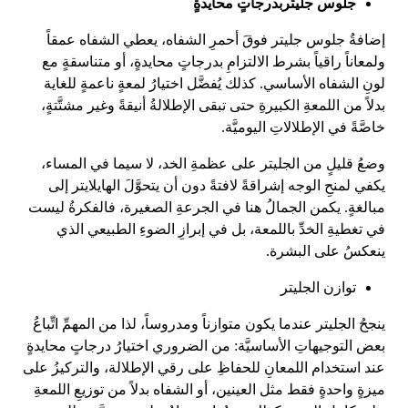
جلوس جليتربدرجاتٍ محايدةٍ
إضافةُ جلوس جليتر فوقَ أحمرِ الشفاه، يعطي الشفاه عمقاً
ولمعاناً راقياً بشرط الالتزامِ بدرجاتٍ محايدةٍ، أو متناسقةٍ مع
لونِ الشفاه الأساسي. كذلك يُفضَّل اختيارُ لمعةٍ ناعمةٍ للغاية
بدلاً من اللمعةِ الكبيرةِ حتى تبقى الإطلالةُ أنيقةً وغير مشتَّتةٍ،
خاصَّةً في الإطلالاتِ اليوميَّة.
وضعُ قليلٍ من الجليتر على عظمةِ الخد، لا سيما في المساء،
يكفي لمنحِ الوجه إشراقةً لافتةً دون أن يتحوَّلَ الهايلايتر إلى
مبالغةٍ. يكمن الجمالُ هنا في الجرعةِ الصغيرة، فالفكرةُ ليست
في تغطيةِ الخدِّ باللمعة، بل في إبرازِ الضوءِ الطبيعي الذي
ينعكسُ على البشرة.
توازن الجليتر
ينجحُ الجليتر عندما يكون متوازناً ومدروساً، لذا من المهمِّ اتِّباعُ
بعض التوجيهاتِ الأساسيَّة: من الضروري اختيارُ درجاتٍ محايدةٍ
عند استخدام اللمعانِ للحفاظِ على رقي الإطلالة، والتركيزُ على
ميزةٍ واحدةٍ فقط مثل العينين، أو الشفاه بدلاً من توزيعِ اللمعةِ