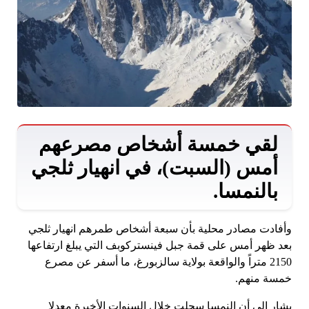
لقي خمسة أشخاص مصرعهم
أمس (السبت)، في انهيار ثلجي
بالنمسا.
وأفادت مصادر محلية بأن سبعة أشخاص طمرهم انهيار ثلجي
بعد ظهر أمس على قمة جبل فينستركوبف التي يبلغ ارتفاعها
2150 متراً والواقعة بولاية سالزبورغ، ما أسفر عن مصرع
خمسة منهم.
يشار إلى أن النمسا سجلت خلال السنوات الأخيرة معدلا