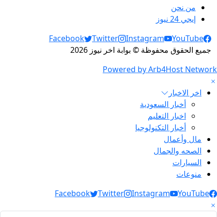
من نحن
إيجي 24 نيوز
Social Links
Facebook
Twitter
Instagram
YouTube
جميع الحقوق محفوظة © بوابة اخر نيوز 2026
Powered by Arb4Host Network
اخر الاخبار
أخبار السعودية
اخبار التعليم
أخبار التكنولوجيا
مال وأعمال
الصحه والجمال
السيارات
منوعات
Social Link
Facebook
Twitter
Instagram
YouTube
لبحث عن: