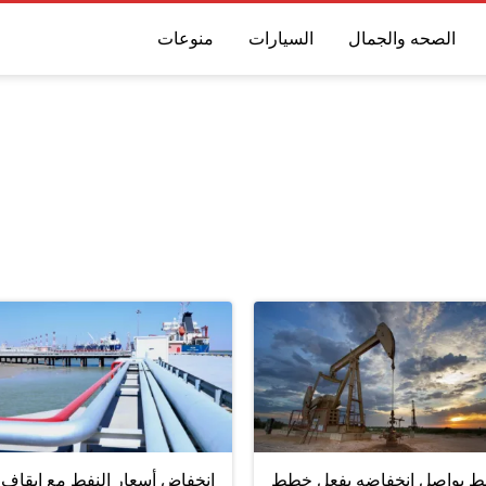
الصحه والجمال
السيارات
منوعات
فط يواصل انخفاضه بفعل خطط
انخفاض أسعار النفط مع إيقاف