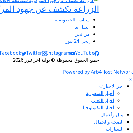
الزراعة تكشف عن جهود المركز
سياسة الخصوصية
اتصل بنا
من نحن
إيجي 24 نيوز
Social Links
Facebook
Twitter
Instagram
YouTube
جميع الحقوق محفوظة © بوابة اخر نيوز 2026
Powered by Arb4Host Network
اخر الاخبار
أخبار السعودية
اخبار التعليم
أخبار التكنولوجيا
مال وأعمال
الصحه والجمال
السيارات