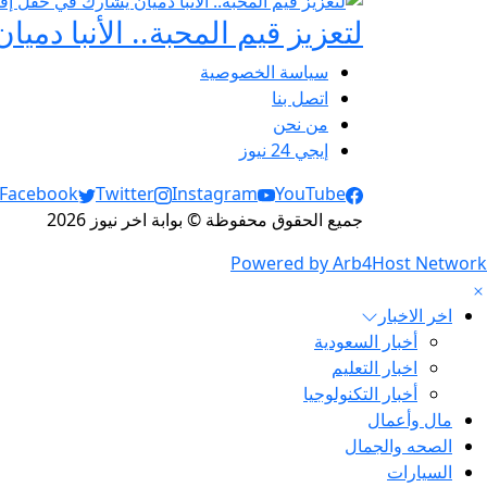
لتعزيز قيم المحبة.. الأنبا دم
سياسة الخصوصية
اتصل بنا
من نحن
إيجي 24 نيوز
Social Links
Facebook
Twitter
Instagram
YouTube
جميع الحقوق محفوظة © بوابة اخر نيوز 2026
Powered by Arb4Host Network
اخر الاخبار
أخبار السعودية
اخبار التعليم
أخبار التكنولوجيا
مال وأعمال
الصحه والجمال
السيارات