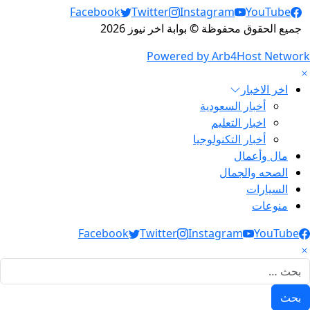
Social Links
Facebook
Twitter
Instagram
YouTube
جميع الحقوق محفوظة © بوابة اخر نيوز 2026
Powered by Arb4Host Network
اخر الاخبار
أخبار السعودية
اخبار التعليم
أخبار التكنولوجيا
مال وأعمال
الصحه والجمال
السيارات
منوعات
Social Link
Facebook
Twitter
Instagram
YouTube
لبحث عن: