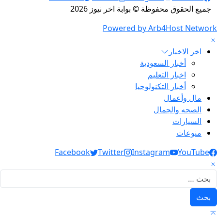
جميع الحقوق محفوظة © بوابة اخر نيوز 2026
Powered by Arb4Host Network
اخر الاخبار
أخبار السعودية
اخبار التعليم
أخبار التكنولوجيا
مال وأعمال
الصحه والجمال
السيارات
منوعات
Social Link
Facebook
Twitter
Instagram
YouTube
لبحث عن: