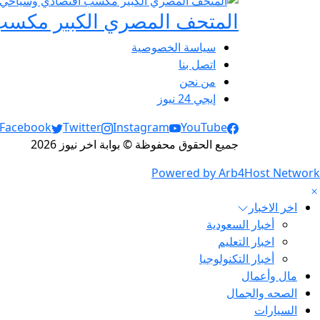
المتحف المصري الكبير مكس
سياسة الخصوصية
اتصل بنا
من نحن
إيجي 24 نيوز
Social Links
Facebook
Twitter
Instagram
YouTube
جميع الحقوق محفوظة © بوابة اخر نيوز 2026
Powered by Arb4Host Network
اخر الاخبار
أخبار السعودية
اخبار التعليم
أخبار التكنولوجيا
مال وأعمال
الصحه والجمال
السيارات