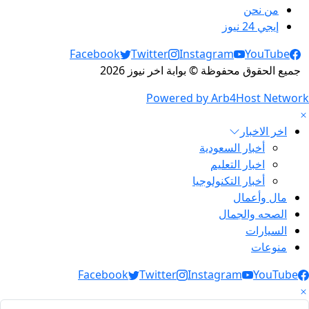
من نحن
إيجي 24 نيوز
Social Links
Facebook
Twitter
Instagram
YouTube
جميع الحقوق محفوظة © بوابة اخر نيوز 2026
Powered by Arb4Host Network
اخر الاخبار
أخبار السعودية
اخبار التعليم
أخبار التكنولوجيا
مال وأعمال
الصحه والجمال
السيارات
منوعات
Social Link
Facebook
Twitter
Instagram
YouTube
لبحث عن: