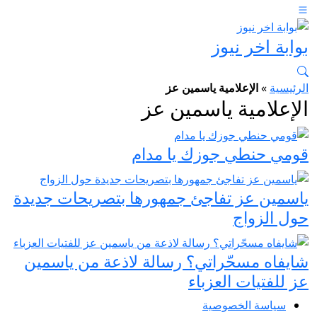
بوابة اخر نيوز
الرئيسية
»
الإعلامية ياسمين عز
الإعلامية ياسمين عز
قومي حنطي جوزك يا مدام
ياسمين عز تفاجئ جمهورها بتصريحات جديدة
حول الزواج
شايفاه مسحّراتي؟ رسالة لاذعة من ياسمين
عز للفتيات العزباء
سياسة الخصوصية