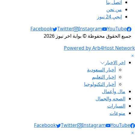
اتصل بنا
من نحن
إيجي 24 نيوز
Social Links
Facebook
Twitter
Instagram
YouTube
جميع الحقوق محفوظة © بوابة اخر نيوز 2026
Powered by Arb4Host Network
اخر الاخبار
أخبار السعودية
اخبار التعليم
أخبار التكنولوجيا
مال وأعمال
الصحه والجمال
السيارات
منوعات
Social Link
Facebook
Twitter
Instagram
YouTube