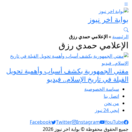
بوابة اخر نيوز
الرئيسية
»
الإعلامي حمدي رزق
الإعلامي حمدي رزق
مفتي الجمهورية يكشف أسباب وأهمية تحويل
القبلة في تاريخ الإسلام.. فيديو
سياسة الخصوصية
اتصل بنا
من نحن
إيجي 24 نيوز
Social Links
Facebook
Twitter
Instagram
YouTube
جميع الحقوق محفوظة © بوابة اخر نيوز 2026