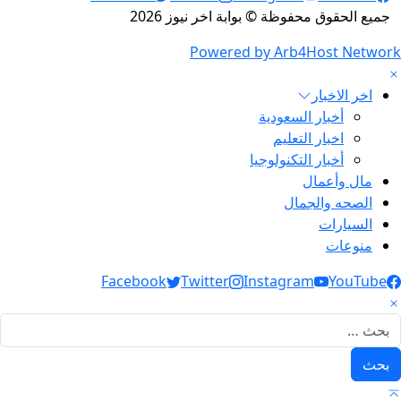
جميع الحقوق محفوظة © بوابة اخر نيوز 2026
Powered by Arb4Host Network
اخر الاخبار
أخبار السعودية
اخبار التعليم
أخبار التكنولوجيا
مال وأعمال
الصحه والجمال
السيارات
منوعات
Social Link
Facebook
Twitter
Instagram
YouTube
لبحث عن: