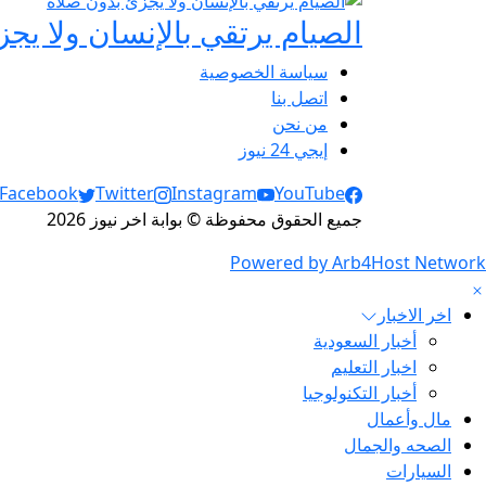
الصيام يرتقي بالإنسان ولا يج
سياسة الخصوصية
اتصل بنا
من نحن
إيجي 24 نيوز
Social Links
Facebook
Twitter
Instagram
YouTube
جميع الحقوق محفوظة © بوابة اخر نيوز 2026
Powered by Arb4Host Network
اخر الاخبار
أخبار السعودية
اخبار التعليم
أخبار التكنولوجيا
مال وأعمال
الصحه والجمال
السيارات