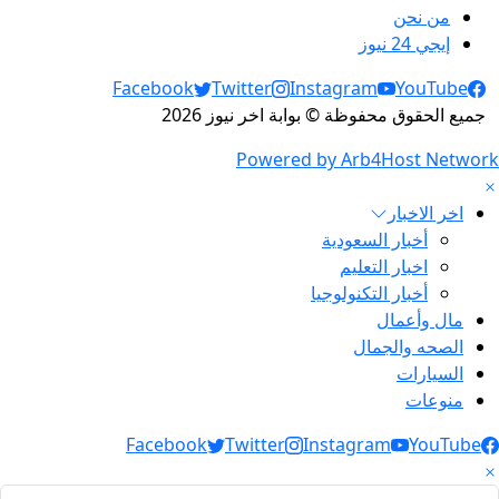
من نحن
إيجي 24 نيوز
Social Links
Facebook
Twitter
Instagram
YouTube
جميع الحقوق محفوظة © بوابة اخر نيوز 2026
Powered by Arb4Host Network
اخر الاخبار
أخبار السعودية
اخبار التعليم
أخبار التكنولوجيا
مال وأعمال
الصحه والجمال
السيارات
منوعات
Social Link
Facebook
Twitter
Instagram
YouTube
لبحث عن: