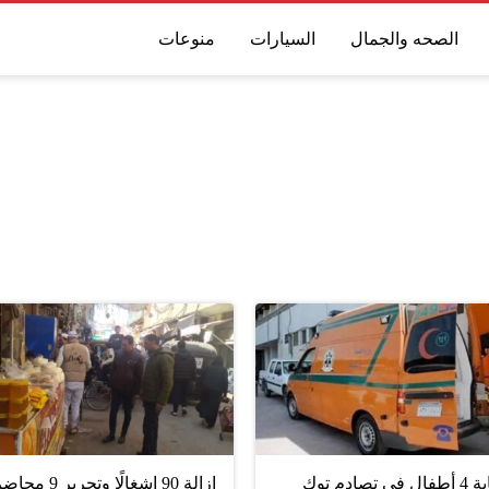
الصحه والجمال
السيارات
منوعات
إصابة 4 أطفال في تصادم توك
إزالة 90 إشغالًا وتحرير 9 مح