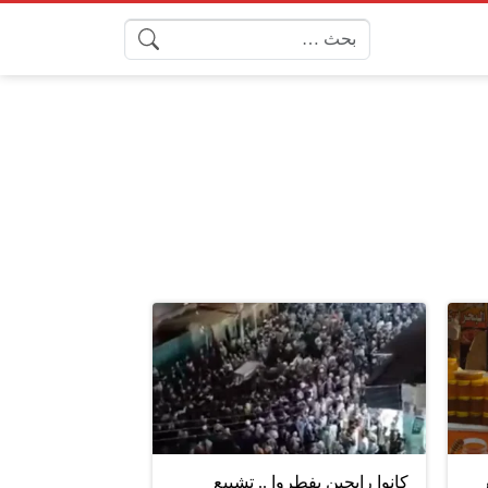
البحث عن:
اضر
كانوا رايحين يفطروا .. تشييع