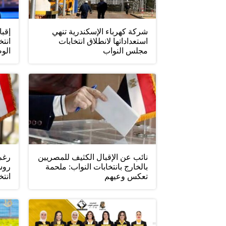
شركة كهرباء الإسكندرية تنهي
إقبا
استعداداتها لانطلاق انتخابات
انتخ
مجلس النواب
الو
نائب عن الإقبال الكثيف للمصريين
رغم
بالخارج بانتخابات النواب: ملحمة
روس
تعكس وعيهم
انتخ