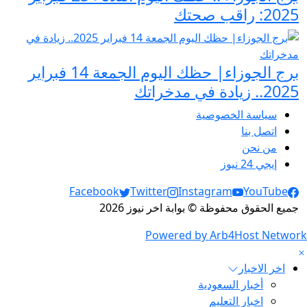
2025: راقب صحتك
برج الجوزاء| حظك اليوم الجمعة 14 فبراير
2025.. زيادة في مدخراتك
سياسة الخصوصية
اتصل بنا
من نحن
إيجي 24 نيوز
Social Links
Facebook
Twitter
Instagram
YouTube
جميع الحقوق محفوظة © بوابة اخر نيوز 2026
Powered by Arb4Host Network
اخر الاخبار
أخبار السعودية
اخبار التعليم