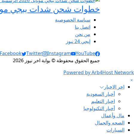
خطوات شحن شدات ببجي موبايل 2026 الرسمية عبر
سياسة الخصوصية
اتصل بنا
من نحن
إيجي 24 نيوز
Social Links
Facebook
Twitter
Instagram
YouTube
جميع الحقوق محفوظة © بوابة اخر نيوز 2026
Powered by Arb4Host Network
اخر الاخبار
أخبار السعودية
اخبار التعليم
أخبار التكنولوجيا
مال وأعمال
الصحه والجمال
السيارات