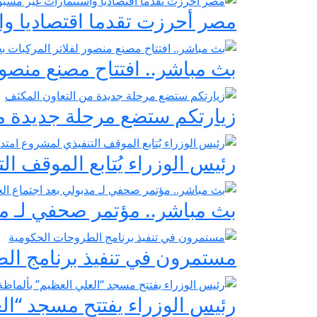
مصر أحرزت تقدما اقتصاديا واس
بث مباشر.. افتتاح مصنع منصور
زيارتكم ستضع مرحلة جديدة م
رئيس الوزراء يُتابع الموقف ا
بث مباشر.. مؤتمر صحفي لـ مد
مستمرون في تنفيذ برنامج ال
رئيس الوزراء يفتتح مسجد “ال