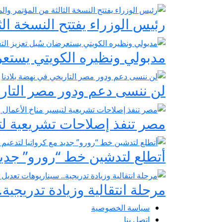
رئيس الوزراء يفتتح النسخة الث
مدبولي ونظيره الكويتي يستعرضا
لن ننسى دعم ودور مصر التاري
مصر تنفذ إصلاحات تشريعية لتي
أتطلع لتدشين خط “رورو” جديد م
مرحلة انتقالية وزيادة تدريجية.
سياسة الخصوصية
اتصل بنا