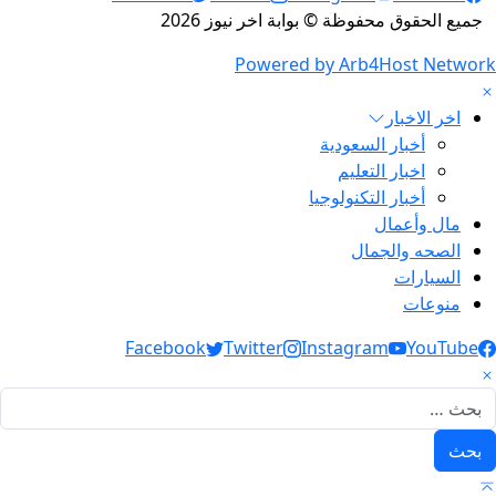
جميع الحقوق محفوظة © بوابة اخر نيوز 2026
Powered by Arb4Host Network
اخر الاخبار
أخبار السعودية
اخبار التعليم
أخبار التكنولوجيا
مال وأعمال
الصحه والجمال
السيارات
منوعات
Social Link
Facebook
Twitter
Instagram
YouTube
لبحث عن: