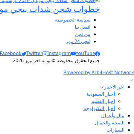
خطوات شحن شدات ببجي موبايل 2026 الرسمية عبر
سياسة الخصوصية
اتصل بنا
من نحن
إيجي 24 نيوز
Social Links
Facebook
Twitter
Instagram
YouTube
جميع الحقوق محفوظة © بوابة اخر نيوز 2026
Powered by Arb4Host Network
اخر الاخبار
أخبار السعودية
اخبار التعليم
أخبار التكنولوجيا
مال وأعمال
الصحه والجمال
السيارات