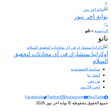
بوابة اخر نيوز
الرئيسية
»
ناتو
ناتو
أوكرانيا ستشارك في أي محادثات لتحقيق
السلام
سياسة الخصوصية
اتصل بنا
من نحن
إيجي 24 نيوز
Social Links
Facebook
Twitter
Instagram
YouTube
جميع الحقوق محفوظة © بوابة اخر نيوز 2026