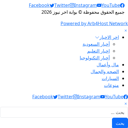
Social Links
Facebook
Twitter
Instagram
YouTube
جميع الحقوق محفوظة © بوابة اخر نيوز 2026
Powered by Arb4Host Network
اخر الاخبار
أخبار السعودية
اخبار التعليم
أخبار التكنولوجيا
مال وأعمال
الصحه والجمال
السيارات
منوعات
Social Link
Facebook
Twitter
Instagram
YouTube
لبحث عن: