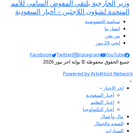
وزير الخارجية يلتقي المفوض السامي للأمم
المتحدة لشؤون اللاجئين – أخبار السعودية
سياسة الخصوصية
اتصل بنا
من نحن
إيجي 24 نيوز
Social Links
Facebook
Twitter
Instagram
YouTube
جميع الحقوق محفوظة © بوابة اخر نيوز 2026
Powered by Arb4Host Network
اخر الاخبار
أخبار السعودية
اخبار التعليم
أخبار التكنولوجيا
مال وأعمال
الصحه والجمال
السيارات