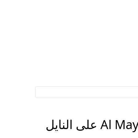
تابع أهم الأخبار.. تردد قناة الميادين 2025 Al Mayadeen على النايل