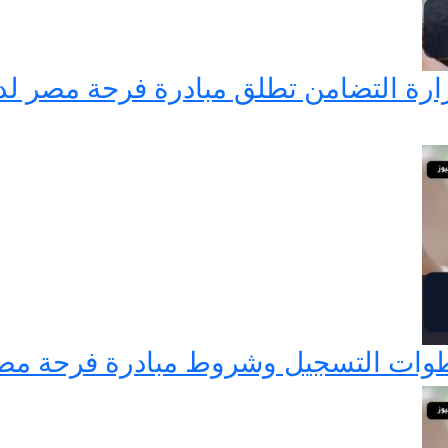
يسير الزواج 2026… وزارة التضامن تطلق مبادرة فر