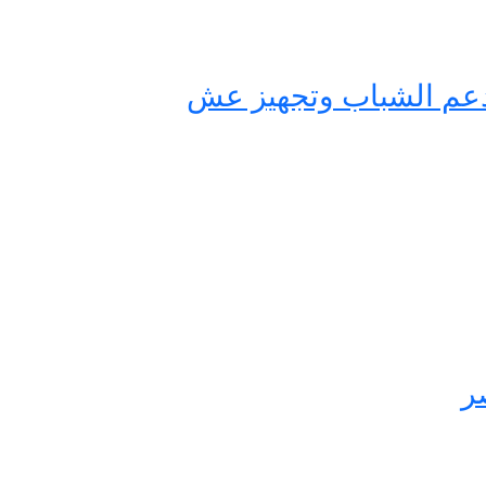
حة مصر لدعم الشباب وتجهيز عش