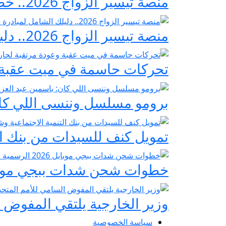
منصة تيسير الزواج 2026.. خطوات التسجيل وشروط مبادرة فرحة مصر
منصة تيسير الزواج 2026.. دليلك الشامل لمبادرة «فرحة مصر» لدعم تجهيز العرائس
تحركات حاسمة في ميت عقبة و
برومو مسلسل وننسى اللي كان:
تمويل كنف للسيدات من بنك ال
خطوات شحن شدات ببجي موبايل 2026 الرسمية عبر
وزير الخارجية يلتقي المفوض ا
سياسة الخصوصية